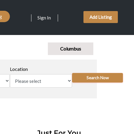
ng
Add Listing
Sign In
Columbus
Location
Search Now
Just For You