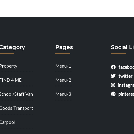
Category
Pages
Social L
Property
Menu-1
facebo
twitter
FIND 4 ME
Menu-2
instagr
School/Staff Van
Menu-3
pintere
Goods Transport
Carpool