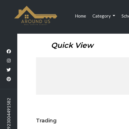
(current)
Home
Category
Sch
Quick View
call +923004491582
Trading