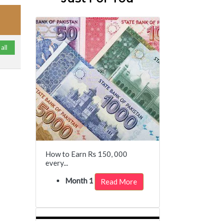
all
How to Earn Rs 150, 000
every...
Month 1
Read More