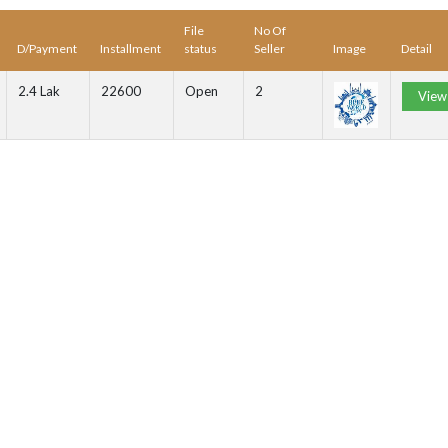
File
No Of
D/Payment
Installment
status
Seller
Image
Detail
2.4 Lak
22600
Open
2
View 