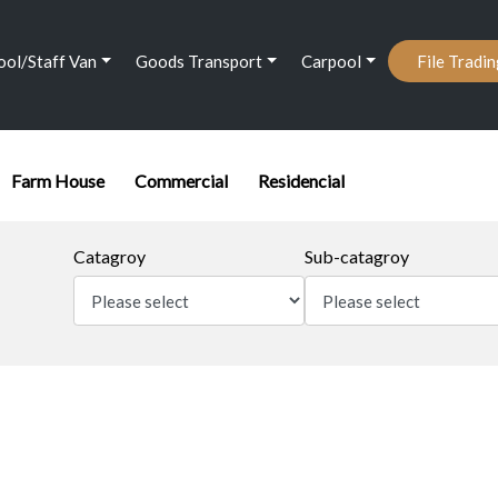
ool/Staff Van
Goods Transport
Carpool
File Tradi
Farm House
Commercial
Residencial
Catagroy
Sub-catagroy