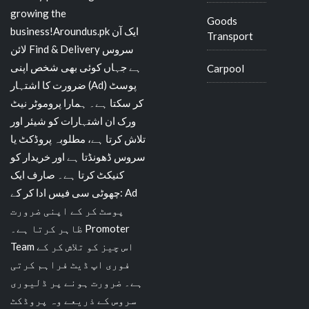
growing the
Goods
business!Aroundus.pk ایک آن
Transport
لائن Find & Delivery سروس
ہے جہاں کوئی بھی شخص اپنی
Carpool
ضرورت کا اشتہار (Ad) پوسٹ
کر سکتا ہے۔ ہمارا پروموٹر نیٹ
ورک ان اشتہارات کو شیئر اور
تلاش کرتا ہے، مطلوبہ پروڈکٹ یا
سروس ڈھونڈتا ہے اور خریدار کو
کنیکٹ کرتا ہے۔ صارف ایک
چھوٹی سی فیس ادا کر کے: Ad
پوسٹ کر کے اپنی ضرورت
ظاہر کرتا ہے۔ Promoter
Team اس چیز کو تلاش کر کے
فوری اپ ڈیٹ فراہم کرتی
ہے۔ ضرورت ہونے پر ڈلیوری
سروس کے ذریعے وہ پروڈکٹ