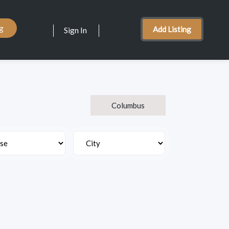
ng
Add Listing
Sign In
Columbus