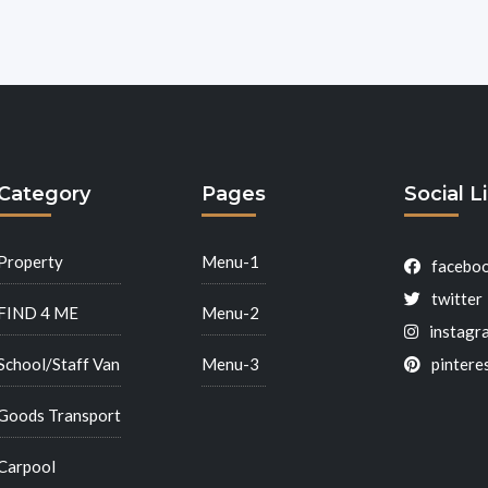
Category
Pages
Social L
Property
Menu-1
facebo
twitter
FIND 4 ME
Menu-2
instagr
School/Staff Van
Menu-3
pintere
Goods Transport
Carpool