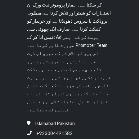
کر سکتا ہے۔ ہمارا پروموٹر نیٹ ورک ان
اشتہارات کو شیئر اور تلاش کرتا ہے، مطلوبہ
پروڈکٹ یا سروس ڈھونڈتا ہے اور خریدار کو
کنیکٹ کرتا ہے۔ صارف ایک چھوٹی سی
فیس ادا کر کے: Ad پوسٹ کر کے اپنی
ضرورت ظاہر کرتا ہے۔ Promoter Team
اس چیز کو تلاش کر کے فوری اپ ڈیٹ
فراہم کرتی ہے۔ ضرورت ہونے پر
ڈلیوری سروس کے ذریعے وہ پروڈکٹ
خریدار تک پہنچائی جاتی ہے۔ یہ پلیٹ
فارم ہر قسم کی ضرورت—گھر کے سامان
سے لے کر کاروباری اشیاء تک—کیلئے
تیز اور قابلِ اعتماد تلاش اور ترسیل
کی سہولت دیتا ہے۔
Islamabad Pakistan
+923004491582